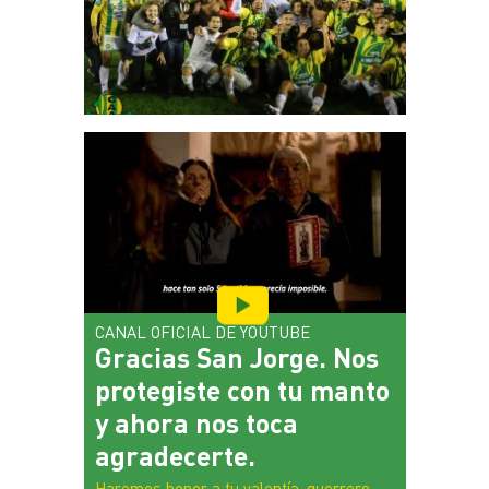
Plantel
Escuela de fútbol
JUVENIL
Noticias
Plantel
INFANTILES
Noticias
Escuela de fútbol
CANAL OFICIAL DE YOUTUBE
Gracias San Jorge. Nos
protegiste con tu manto
y ahora nos toca
agradecerte.
Haremos honor a tu valentía, guerrero.