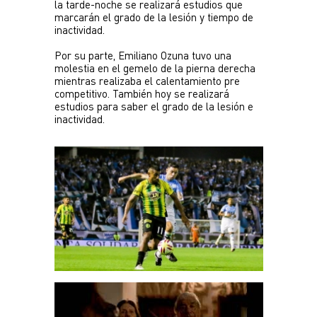
la tarde-noche se realizará estudios que 
Plantel
marcarán el grado de la lesión y tiempo de 
inactividad. 

Escuela de fútbol
Por su parte, Emiliano Ozuna tuvo una 
JUVENIL
molestia en el gemelo de la pierna derecha 
mientras realizaba el calentamiento pre 
Noticias
competitivo. También hoy se realizará 
estudios para saber el grado de la lesión e 
Plantel
inactividad.
INFANTILES
Noticias
Escuela de fútbol