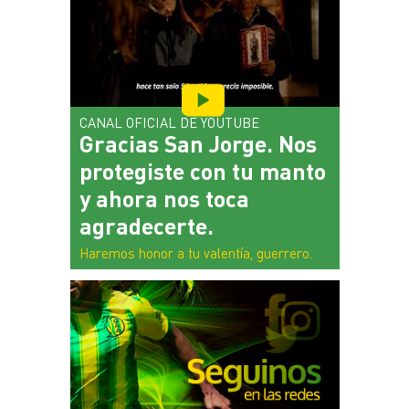
CANAL OFICIAL DE YOUTUBE
Gracias San Jorge. Nos
protegiste con tu manto
y ahora nos toca
agradecerte.
Haremos honor a tu valentía, guerrero.