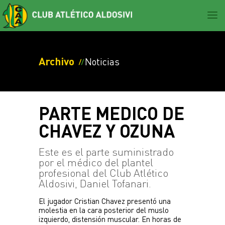
EL CLUB
Archivo
Noticias
Noticias
FÚTBOL
Historia
PRIMERA DIVISION
SOCIOS
Estatuto
PARTE MEDICO DE
Noticias
Comisión directiva
CHAVEZ Y OZUNA
Noticias
PRENSA
Plantel
Acta fundacional
Información
Tabla de posiciones
Este es el parte suministrado
Noticias
Momentos históricos
Valores
por el médico del plantel
LIGA PROFESIONAL
Acreditaciones
profesional del Club Atlético
Sede Social y Cultural
Aldosivi, Daniel Tofanari.
Noticias
Aldosivi en los medios
Galeria de imágenes y videos
FÚTBOL FEMENINO
El jugador Cristian Chavez presentó una 
Logo CAA
molestia en la cara posterior del muslo 
Noticias
izquierdo, distensión muscular. En horas de 