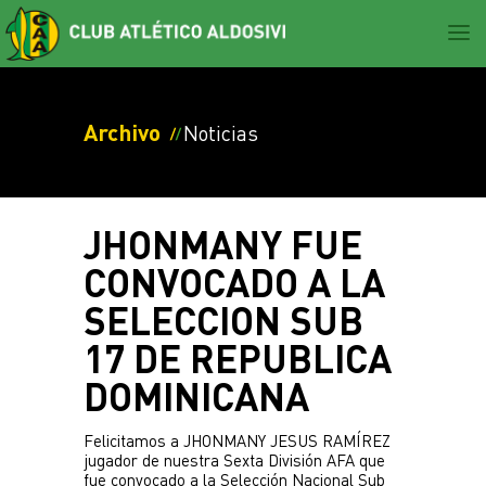
EL CLUB
Archivo
Noticias
Noticias
FÚTBOL
Historia
PRIMERA DIVISION
SOCIOS
Estatuto
JHONMANY FUE
Noticias
Comisión directiva
CONVOCADO A LA
Noticias
PRENSA
Plantel
Acta fundacional
SELECCION SUB
Información
Tabla de posiciones
Noticias
Momentos históricos
Valores
17 DE REPUBLICA
LIGA PROFESIONAL
Acreditaciones
Sede Social y Cultural
DOMINICANA
Noticias
Aldosivi en los medios
Galeria de imágenes y videos
FÚTBOL FEMENINO
Felicitamos a JHONMANY JESUS RAMÍREZ 
Logo CAA
jugador de nuestra Sexta División AFA que 
Noticias
fue convocado a la Selección Nacional Sub 