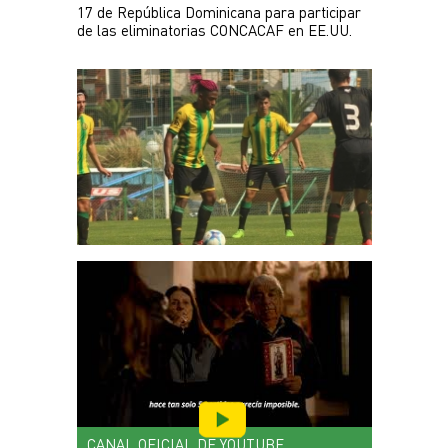
17 de República Dominicana para participar 
Plantel
de las eliminatorias CONCACAF en EE.UU.
Escuela de fútbol
JUVENIL
Noticias
Plantel
INFANTILES
Noticias
Escuela de fútbol
CANAL OFICIAL DE YOUTUBE