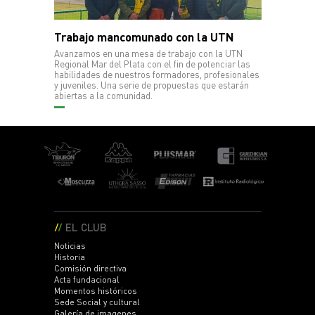
Trabajo mancomunado con la UTN
Avanzamos en una mesa de trabajo con la UTN
Regional Mar del Plata con el fin de potenciar las
habilidades de nuestros formadores, profesionales
y juveniles. Una serie de propuestas que estarán
abiertas a la comunidad.
EL CLUB
Noticias
Historia
Comisión directiva
Acta fundacional
Momentos históricos
Sede Social y cultural
Galería de imagenes