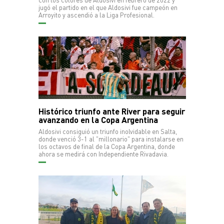
con los colores de Aldosivi en febrero de 2022 y
jugó el partido en el que Aldosivi fue campeón en
Arroyito y ascendió a la Liga Profesional.
Histórico triunfo ante River para seguir
avanzando en la Copa Argentina
Aldosivi consiguió un triunfo inolvidable en Salta,
donde venció 3-1 al "millonario" para instalarse en
los octavos de final de la Copa Argentina, donde
ahora se medirá con Independiente Rivadavia.