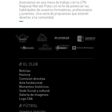
Avanzamos en una mesa de trabajo con la UTN
Regional Mar del Plata con el fin de potenciar las
habilidades de nuestros formadores, profesionales
y juveniles. Una serie de propuestas que estarán
abiertas a la comunidad.
EL CLUB
Noticias
Historia
Comisión directiva
Acta fundacional
Momentos históricos
Sede Social y cultural
Galería de imagenes
Logo CAA
FÚTBOL