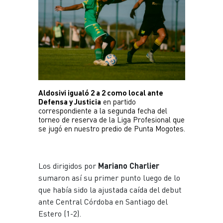
Plantel
Escuela de fútbol
JUVENIL
Noticias
Plantel
Aldosivi igualó 2 a 2 como local ante 
INFANTILES
Defensa y Justicia
 en partido 
correspondiente a la segunda fecha del 
Noticias
torneo de reserva de la Liga Profesional que 
se jugó en nuestro predio de Punta Mogotes.
Escuela de fútbol
Los dirigidos por
Mariano Charlier
sumaron así su primer punto luego de lo
que había sido la ajustada caída del debut
ante Central Córdoba en Santiago del
Estero (1-2).