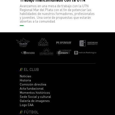
Avanzamos en una mesa de trabajo con la UTN
Regional Mar del Plata con el fin de potenciar las
habilidades de nuestros formadores, profesionales
y juveniles. Una serie de propuestas que estarán
abiertas a la comunidad.
EL CLUB
Noticias
Historia
Comisión directiva
Acta fundacional
Momentos históricos
Sede Social y cultural
Galería de imagenes
Logo CAA
FÚTBOL