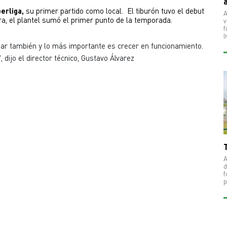
erliga,
 su primer partido como local.  El tiburón tuvo el debut 
A
, el plantel sumó el primer punto de la temporada. 
v
f
I
r también y lo más importante es crecer en funcionamiento.
 dijo el director técnico, Gustavo Álvarez
A
d
f
p