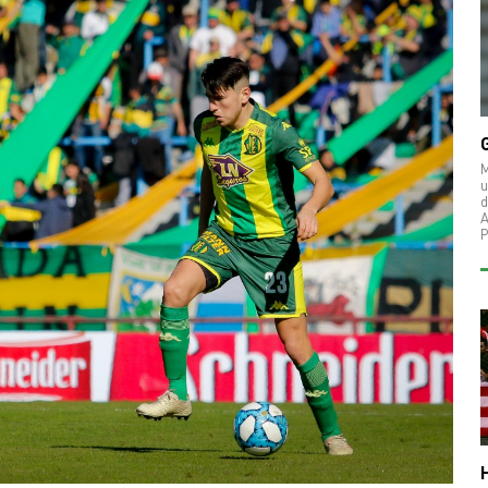
M
u
d
A
P
H