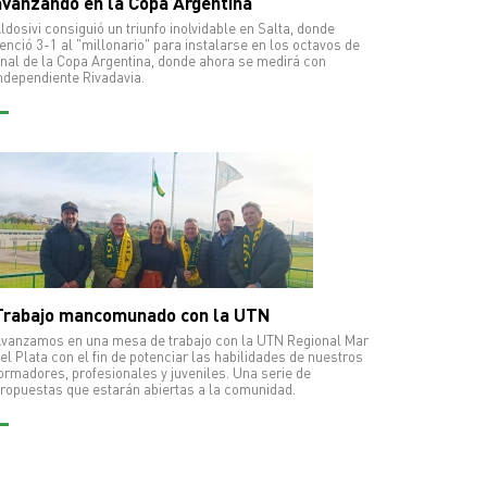
avanzando en la Copa Argentina
ldosivi consiguió un triunfo inolvidable en Salta, donde
enció 3-1 al "millonario" para instalarse en los octavos de
inal de la Copa Argentina, donde ahora se medirá con
ndependiente Rivadavia.
Trabajo mancomunado con la UTN
vanzamos en una mesa de trabajo con la UTN Regional Mar
el Plata con el fin de potenciar las habilidades de nuestros
ormadores, profesionales y juveniles. Una serie de
ropuestas que estarán abiertas a la comunidad.