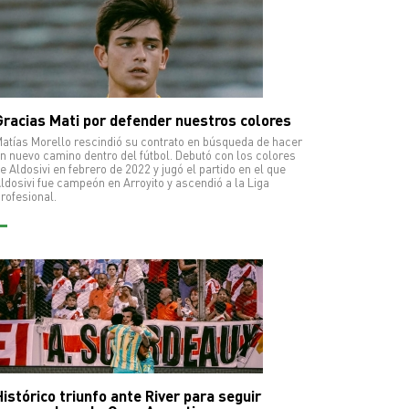
Gracias Mati por defender nuestros colores
atías Morello rescindió su contrato en búsqueda de hacer
n nuevo camino dentro del fútbol. Debutó con los colores
e Aldosivi en febrero de 2022 y jugó el partido en el que
ldosivi fue campeón en Arroyito y ascendió a la Liga
rofesional.
istórico triunfo ante River para seguir