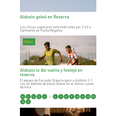
Aldosivi goleó en Reserva
Los chicos superaron este miércoles por 3 a 0 a
Sarmiento en Punta Mogotes.
Fútbol
Aldosivi lo dio vuelta y festejó en
reserva
El equipo de Facundo Oreja le ganó a Instituto 2-1
con un doblete de David Juárez en el último cuarto
de hora.
1
2
3
4
5
6
7
8
9
10
11
12
13
14