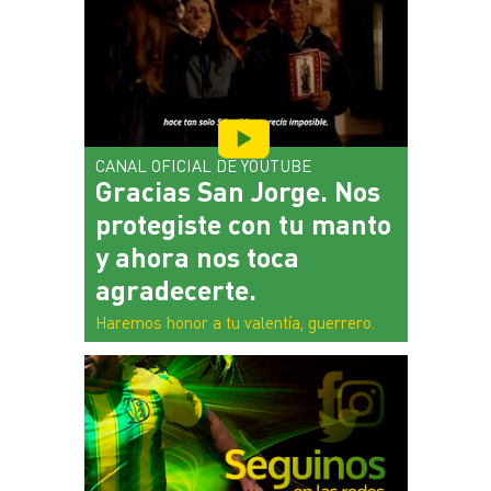
CANAL OFICIAL DE YOUTUBE
Gracias San Jorge. Nos
protegiste con tu manto
y ahora nos toca
agradecerte.
Haremos honor a tu valentía, guerrero.