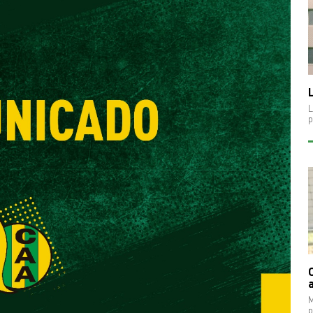
L
L
p
M
p