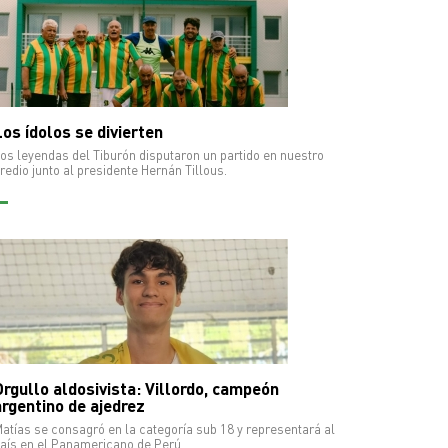
os ídolos se divierten
os leyendas del Tiburón disputaron un partido en nuestro
redio junto al presidente Hernán Tillous.
Orgullo aldosivista: Villordo, campeón
argentino de ajedrez
atías se consagró en la categoría sub 18 y representará al
aís en el Panamericano de Perú.