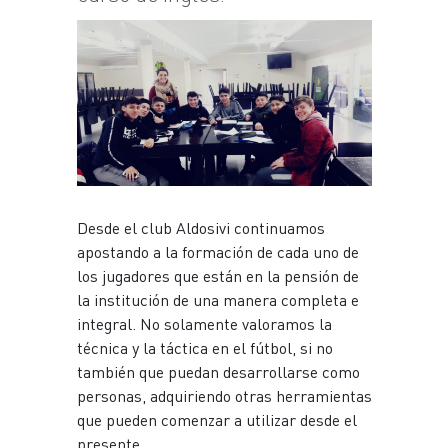
Plantel
Escuela de fútbol
JUVENIL
Noticias
Plantel
INFANTILES
Noticias
Desde el club Aldosivi continuamos
apostando a la formación de cada uno de
Escuela de fútbol
los jugadores que están en la pensión de
la institución de una manera completa e
integral. No solamente valoramos la
técnica y la táctica en el fútbol, si no
también que puedan desarrollarse como
personas, adquiriendo otras herramientas
que pueden comenzar a utilizar desde el
presente.