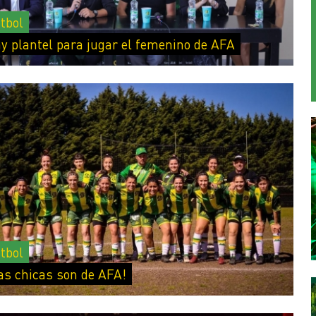
tbol
y plantel para jugar el femenino de AFA
tbol
as chicas son de AFA!