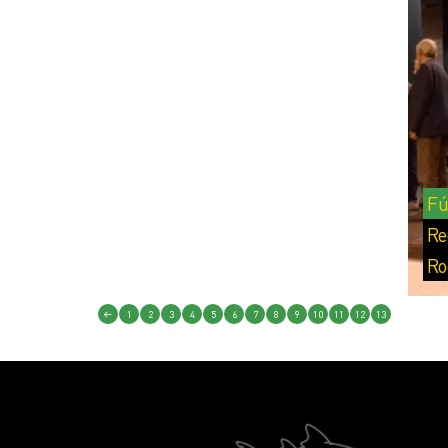
Fú
Re
Ro
1
2
3
4
5
6
7
8
9
10
11
12
13