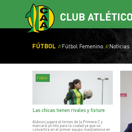
FÚTBOL
Fútbol Femenino
Noticias
Fútbol
Las chicas tienen rivales y fixture
Aldosivi jugará el torneo de la Primera C y
marcará un hito para la ciudad ya que se
convertirá en el primer equipo marplatense en