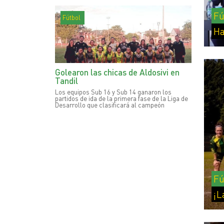
disputar una temporada completa de un torneo
organizado por la AFA en la rama femenina.
Fú
Fútbol
Ha
Golearon las chicas de Aldosivi en
Tandil
Los equipos Sub 16 y Sub 14 ganaron los
partidos de ida de la primera fase de la Liga de
Desarrollo que clasificará al campeón
argentino al Sudamericano de Paraguay. El
miércoles se juegan las revanchas en nuestro
predio.
Fú
¡L